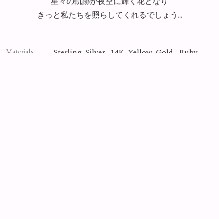
星々の軌跡が夜空に輝く花となり
きっと私たちを照らしてくれるでしょう…
Sterling Silver, 14K Yellow Gold, Ruby
Materials
Nature
Collection
Photo By
Yasuyuki Matsutani
Collection
All
Crystal
Nature
Heart
Couple Rings
Item