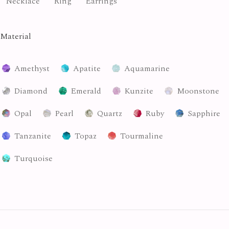
Necklace
Ring
Earrings
Material
Amethyst
Apatite
Aquamarine
Diamond
Emerald
Kunzite
Moonstone
Opal
Pearl
Quartz
Ruby
Sapphire
Tanzanite
Topaz
Tourmaline
Turquoise