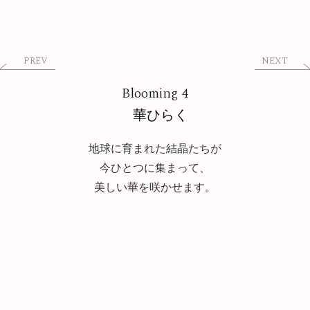
PREV
NEXT
Blooming 4
華ひらく
地球に育まれた結晶たちが
今ひとつに集まって、
美しい華を咲かせます。
Sterling Silver, Ruby, Nevada Boulder
Turquoise, Arizona Turquoise, Lapis
Materials
Lazuli, Green Calcite, Tangerine Quartz,
Fire Quartz, Purple Sapphire