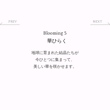
PREV
NEXT
Blooming 5
華ひらく
地球に育まれた結晶たちが
今ひとつに集まって、
美しい華を咲かせます。
Sterling Silver, 14K Yellow Gold, Faden
Quartz, Star Ruby, Mexican Fire Opal,
Materials
Kunzite, Dumortierite In Quartz, Kyanite,
Emerald, Green Agate, Turquoise