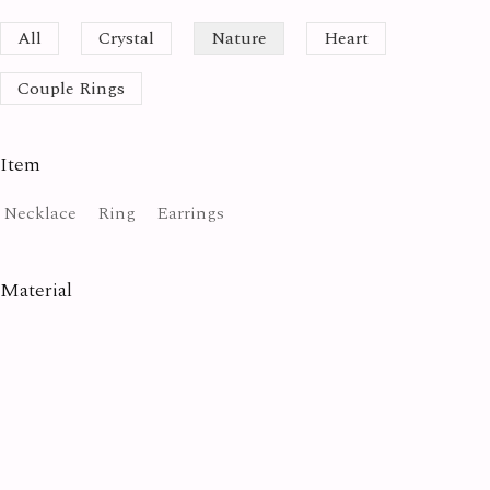
All
Crystal
Nature
Heart
Couple Rings
Item
Necklace
Ring
Earrings
Material
Amethyst
Apatite
Aquamarine
Diamond
Emerald
Kunzite
Moonstone
Opal
Pearl
Quartz
Ruby
Sapphire