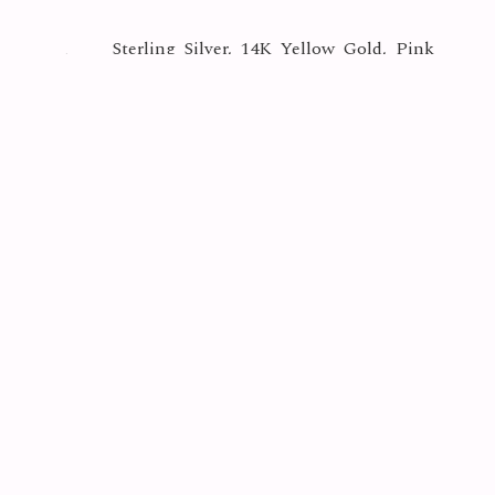
Sterling Silver, 14K Yellow Gold, Pink
Materials
Tourmaline
Crystal
Collection
Photo By
Yasuyuki Matsutani
Hope
Series