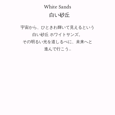
White Sands
白い砂丘
宇宙から、ひときわ輝いて見えるという
白い砂丘 ホワイトサンズ。
その明るい光を道しるべに、未来へと
進んで行こう…
Sterling Silver, Australian Opal, Kobalt
Calcite, Aquamarine, Rock Crystal (Quartz),
Materials
Pink Tourmaline, Ametrine
Crystal
Collection
Photo By
Yasuyuki Matsutani